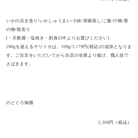
いかの活き造り/いかしゅうまい/小鉢/茶碗蒸し/ご飯/汁物/香
の物/後造り
[・天麩羅・塩焼き・刺身の中よりお選びください]
200gを超えるヤリイカは、100g/3,179円(税込)の追加となりま
す。ご注文をいただいてから当店の生簀より揚げ、職人技で
さばきます。
のどぐろ御膳
5,300円（税込）