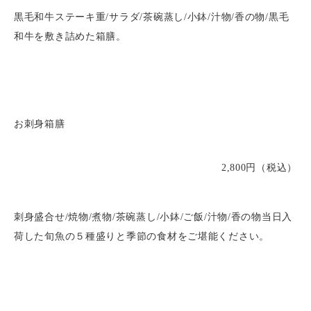
黒毛和牛ステーキ重/サラダ/茶碗蒸し/小鉢/汁物/香の物/黒毛
和牛を敷き詰めた箱膳。
お刺身箱膳
2,800円（税込）
刺身盛合せ/焼物/煮物/茶碗蒸し/小鉢/ご飯/汁物/香の物当日入
荷した旬魚の５種盛りと季節の食材をご堪能ください。