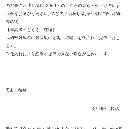
のど黒のお造り/刺身３種/[・のどぐろの焼き・煮付けのいず
れかをお選びください]/のど黒茶碗蒸し/副菜/小鉢/ご飯/汁物/
香の物
【最高級のどぐろ 紅瞳】
長崎県対馬産の最高級のど黒「紅瞳」を仕入れご提供いたし
ます。
※仕入れにより紅瞳が提供できない場合がございます。
天刺し御膳
3,200円（税込）
天麩羅盛合せ/お造り/焼き物/煮付/茶碗蒸し/小鉢/ご飯/汁物/香