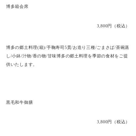
博多箱会席
3,800円（税込）
博多の郷土料理(箱)/手鞠寿司5貫/お造り三種/ごまさば/茶碗蒸
し/小鉢/汁物/香の物/甘味博多の郷土料理を季節の食材をご提
供いたします。
黒毛和牛御膳
3,800円（税込）