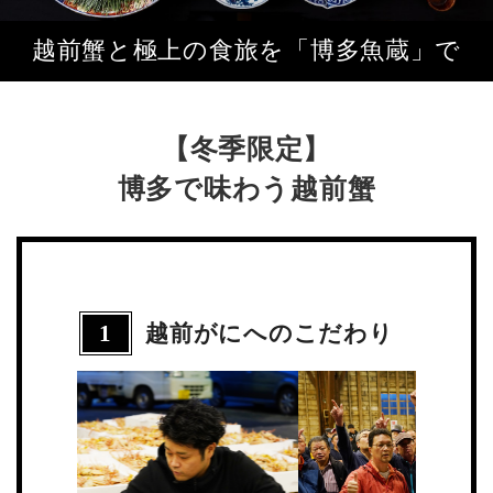
越前蟹と極上の食旅を「博多魚蔵」で
【冬季限定】
博多で味わう越前蟹
1
越前がにへのこだわり