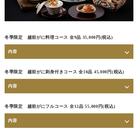
冬季限定 越前がに料理コース 全9品 35,000円(税込)
内容
【先附】香箱蟹 【八寸】博多曲げわっぱ八寸 【向
冬季限定 越前がに刺身付きコース 全10品 45,000円(税込)
附】本日のお造り三種 【強肴】蟹胴身焼き 【追肴】
蟹味噌しゃぶ 【揚物】蟹爪フライ 【食事】蟹土鍋ご
内容
飯 【後造り】後造り味噌汁 【甘味】季節のフルーツ
※来店日の5日前までにご予約ください。
【先附】香箱蟹 【八寸】博多曲げわっぱ八寸 【向
冬季限定 越前がにフルコース 全12品 55,000円(税込)
附】越前蟹刺し 【強肴】蟹爪グラタン 【焼物】蟹胴
身焼き 【追肴】蟹味噌しゃぶ 【揚物】蟹爪フライ
内容
【食事】蟹土鍋ご飯 【後造り】後造り味噌汁 【甘
味】季節のフルーツ ※来店日の5日前までにご予約く
【先附】香箱蟹 【前菜】内子といくらの共和え 【向