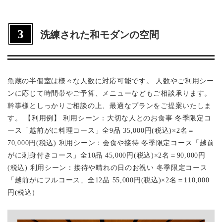
ださい。
附】越前蟹刺し 【温物】越前蟹のしゃぶしゃぶ 【寿
司】蟹身と雲丹の手毬ずし 【強肴】蟹爪グラタン
3
【焼物】蟹胴身焼き 【追肴】蟹味噌しゃぶ 【揚物】
洗練された和モダンの空間
蟹爪フライ 【食事】蟹土鍋ご飯 【後造り】後造り味
噌汁 【甘味】季節のフルーツ ※来店日の5日前までに
ご予約ください。
魚蔵の半個室は様々な人数に対応可能です。 人数やご利用シー
ンに応じて時間帯やご予算、メニューなどもご相談承ります。
幹事様としっかりご相談の上、最適なプランをご提案いたしま
す。 【利用例】 利用シーン：大切な人とのお食事 冬季限定コ
ース「越前がに料理コース」全9品 35,000円(税込)×2名＝
70,000円(税込) 利用シーン：会食や接待 冬季限定コース「越前
がに刺身付きコース」全10品 45,000円(税込)×2名＝90,000円
(税込) 利用シーン：接待や晴れの日のお祝い 冬季限定コース
「越前がにフルコース」全12品 55,000円(税込)×2名＝110,000
円(税込)