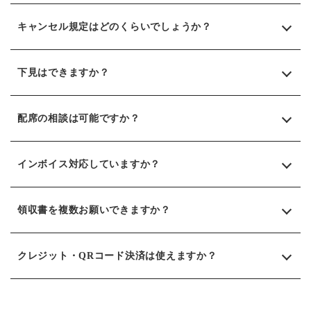
キャンセル規定はどのくらいでしょうか？
35,000円(税込)よりご用意しております。
下見はできますか？
当日キャンセルの際は予約内容の100%お支払いいただき
ます。
配席の相談は可能ですか？
可能でございます。お気軽にお越し下さい。
インボイス対応していますか？
可能な限り、ご希望に沿うように致しますのでお気軽に
ご相談ください。
領収書を複数お願いできますか？
はい。対応しております。
クレジット・QRコード決済は使えますか？
お会計の金額内であれば、複数枚の作成が可能でござい
ます。
概ね対応しておりますが、一部ご利用出来ないものもご