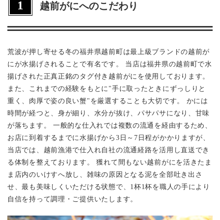
1
越前がにへのこだわり
荒波が押し寄せる冬の福井県越前町は最上級ブランドの越前が
にが水揚げされることで有名です。 当店は福井県の越前町で水
揚げされた正真正銘のタグ付き越前がにを使用しております。
また、これまでの経験をもとに"手に取ったときにずっしりと
重く、肉厚で姿の良い蟹"を厳選することも大切です。 かには
時間が経つと、身が細り、水分が抜け、パサパサになり、甘味
が落ちます。 一般的な仕入れでは複数の流通を経由するため、
お店に到着するまでに水揚げから3日～7日程がかかりますが、
当店では、越前漁港で仕入れ自社の流通経路を活用し直送でき
る体制を整えております。 獲れて間もない越前がにを活きたま
ま店内のいけすへ放し、雑味の原因となる泥を全部吐き出さ
せ、最も美味しくいただける状態で、1杯1杯を職人の手により
自信を持って調理・ご提供いたします。