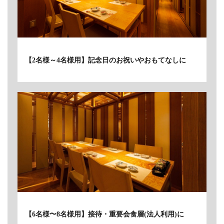
【2名様～4名様用】記念日のお祝いやおもてなしに
【6名様〜8名様用】接待・重要会食層(法人利用)に