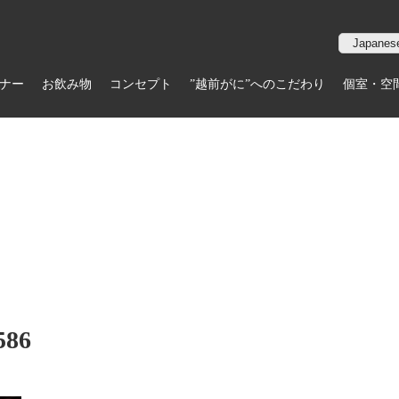
ナー
お飲み物
コンセプト
”越前がに”へのこだわり
個室・空
586