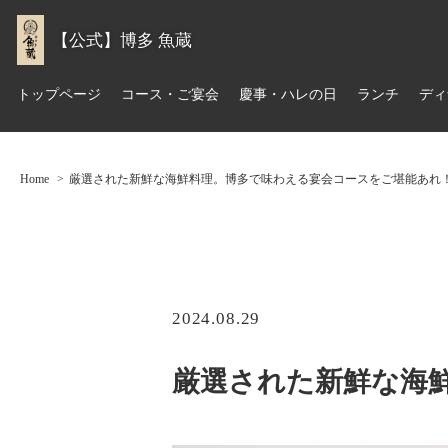
【公式】博多 魚蔵
トップページ
コース・ご宴会
慶事・ハレの日
ランチ
ディ
Home
厳選された新鮮な海鮮料理。博多で味わえる宴会コースをご堪能あれ
2024.08.29
厳選された新鮮な海