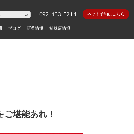
092-433-5214
ネット予約はこちら
間
ブログ
新着情報
姉妹店情報
をご堪能あれ！