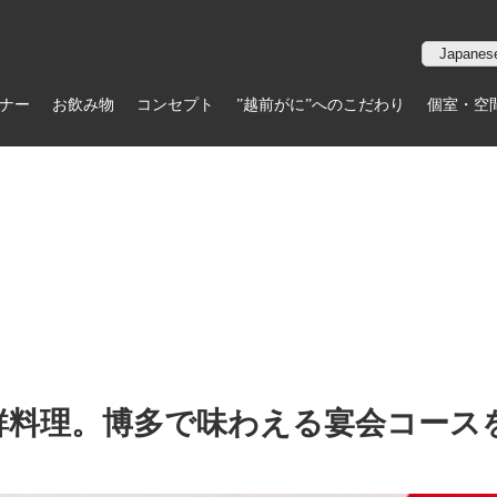
ナー
お飲み物
コンセプト
”越前がに”へのこだわり
個室・空
！
鮮料理。博多で味わえる宴会コース