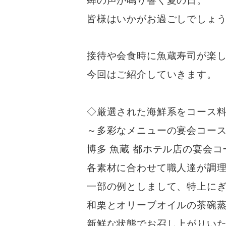
蝉の声が鳴り響く夏の日。
皆様はいかがお過ごしでしょ
接待や会食時に魚蔵寿司が楽
今回はご紹介していきます。
◇厳選された海鮮系をコース
～多彩なメニューの宴会コー
博多 魚蔵 都ホテル店の宴会
各素材に合わせて職人達が調
一部の例としまして、特上にぎ
和栗とオリーブオイルの茶碗
新鮮な状態でお召し上がりい