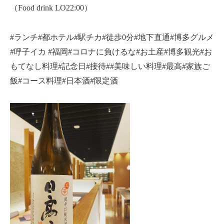
（Food drink LO22:00）
#ランチ#都ホテル#駅チカ#徒歩0分#地下直通#博多グルメ
#呼子イカ #福岡#コロナに負けるな#お土産#博多観光#お
もてなし料理#記念日#接待##美味しい料理#最高#家族ご
飯#コース料理#日本酒#限定酒