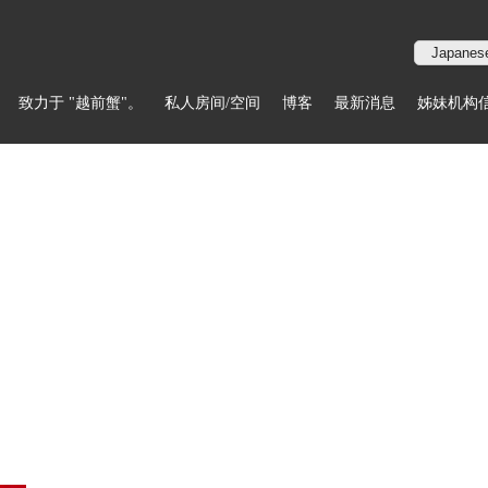
致力于 "越前蟹"。
私人房间/空间
博客
最新消息
姊妹机构