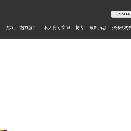
致力于 "越前蟹"。
私人房间/空间
博客
最新消息
姊妹机构