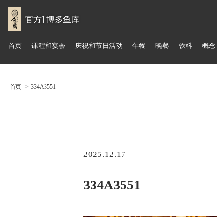
官方] 博多鱼库
首页
课程和宴会
庆祝和节日活动
午餐
晚餐
饮料
概念
首页
334A3551
2025.12.17
334A3551