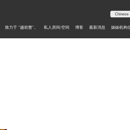
致力于 "越前蟹"。
私人房间/空间
博客
最新消息
姊妹机构