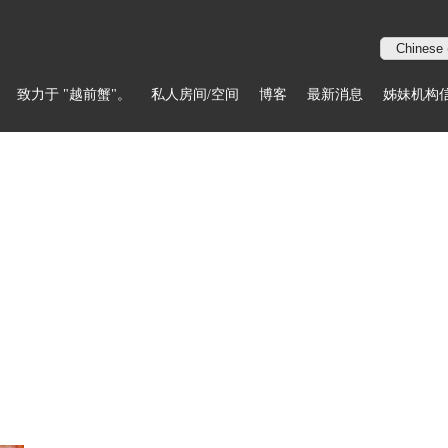
致力于 "越前蟹"。
私人房间/空间
博客
最新消息
姊妹机构