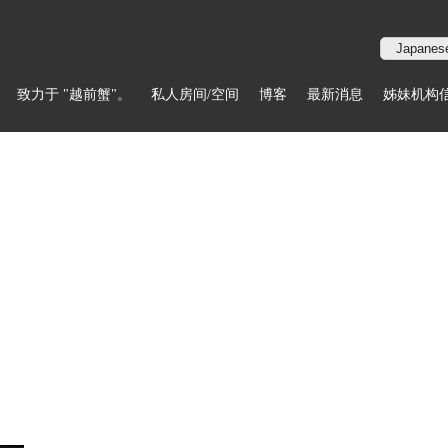
致力于 "越前蟹"。
私人房间/空间
博客
最新消息
姊妹机构