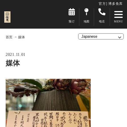
官方] 博多鱼库
预订
地图
电话
首页
媒体
2021.11.01
媒体