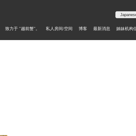
致力于 "越前蟹"。
私人房间/空间
博客
最新消息
姊妹机构