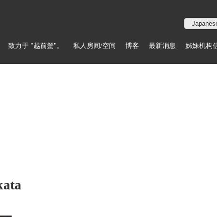
致力于 "越前蟹"。
私人房间/空间
博客
最新消息
姊妹机构
kata