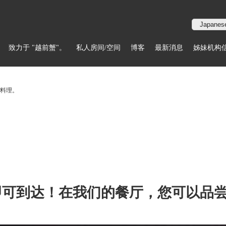
致力于 "越前蟹"。
私人房间/空间
博客
最新消息
姊妹机构
鲜料理。
钟即可到达！在我们的餐厅，您可以品