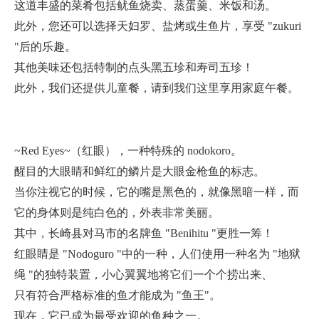
这道丰盛的菜肴包括鱿鱼烧卖、蒸蛋羹、米饭和汤。
此外，您还可以选择天妇罗、盐烤或生鱼片，享受 "zukuri
"后的乐趣。
其他美味还包括特制的点头黑五珍和寿司五珍！
此外，我们还提供儿童餐，请到我们这里享用家庭午餐。
~Red Eyes~（红眼），一种特殊的 nodokoro。
醒目的大眼睛和鲜红的鳞片是大眼金枪鱼的标志。
当你注视它的时候，它的嘴是黑色的，就像黑暗一样，而
它的身体则是纯白色的，外表非常美丽。
其中，长崎县对马市的名牌鱼 "Benihitu "更胜一筹！
红眼睛是 "Nodoguro "中的一种，人们使用一种名为 "地狱
绳 "的独特装置，小心翼翼地将它们一个个捞出来、
只有符合严格标准的鱼才能成为 "鱼王"。
现在，它已成为最受欢迎的鱼种之一。