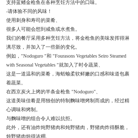
支持蓝鳍金枪鱼在各种烹饪方法中的口味。
-请体验不同的风味！
使用刺身和寿司的菜肴、
很多人可能会想到咸鱼或水煮鱼。
我们的餐厅采用多种烹饪方法，将金枪鱼的美味发挥得淋
漓尽致，并加入了一些新的变化。
例如，"Nodoguro "和 "Fourasons Vegetables Seiro Steamed
with Seasonal Vegetables "就加入了时令蔬菜、
这是一道温和的菜肴，海蛞蝓柔软鲜嫩的口感和味道包裹
着蔬菜。
在西京炭火上烤的半条金枪鱼 "Nodoguro"、
这道美味佳肴是用独创的特制麴味噌烤制而成的，经过精
心调味和烤制。
与麴味噌的组合令人难以抗拒。
此外，还有油炸炖野猪肉和炖野猪肉，野猪肉炸得酥脆，
炖野猪肉炖得浓稠、