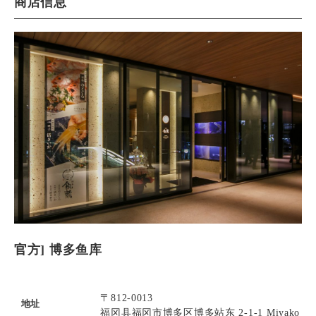
商店信息
官方] 博多鱼库
〒812-0013
地址
福冈县福冈市博多区博多站东 2-1-1 Miyako