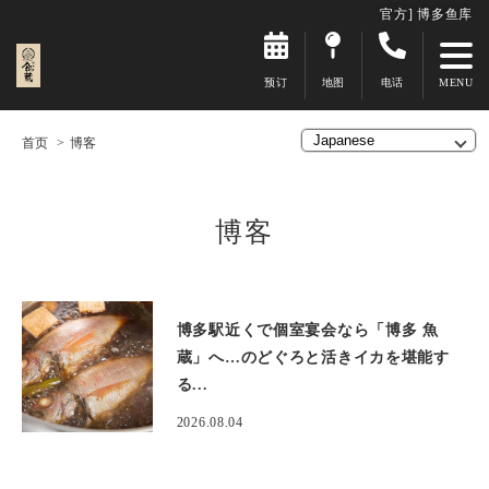
官方] 博多鱼库
预订
地图
电话
首页
博客
博客
博多駅近くで個室宴会なら「博多 魚
蔵」へ…のどぐろと活きイカを堪能す
る...
2026.08.04