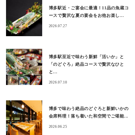
博多駅近・ご宴会に最適！11品の魚蔵コ
ースで贅沢な夏の宴会をお他お楽し...
2026.07.27
博多駅至近で味わう新鮮「活いか」と
「のどぐろ」絶品コースで贅沢なひと
と...
2026.07.10
博多で味わう絶品のどぐろと新鮮いかの
会席料理！落ち着いた和空間でご堪能...
2026.06.25