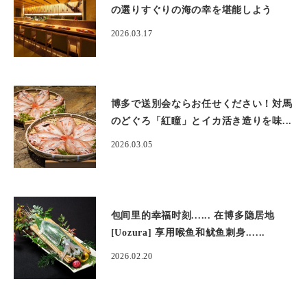
の選りすぐりの海の幸を堪能しよう
2026.03.17
博多で送別会ならお任せください！対馬
のどぐろ「紅瞳」とイカ活き造りを味...
2026.03.05
包间里的幸福时刻...... 在博多隐居地
[Uozura] 享用喉鱼和鱿鱼刺身......
2026.02.20