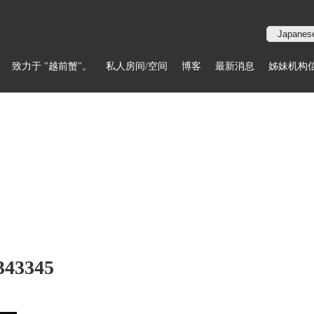
致力于 "越前蟹"。
私人房间/空间
博客
最新消息
姊妹机构
343345