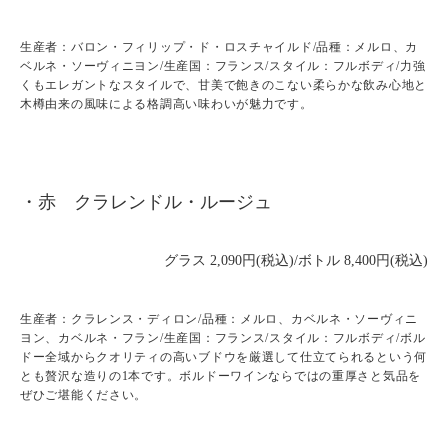
生産者：バロン・フィリップ・ド・ロスチャイルド/品種：メルロ、カ
ベルネ・ソーヴィニヨン/生産国：フランス/スタイル：フルボディ/力強
くもエレガントなスタイルで、甘美で飽きのこない柔らかな飲み心地と
木樽由来の風味による格調高い味わいが魅力です。
・赤 クラレンドル・ルージュ
グラス 2,090円(税込)/ボトル 8,400円(税込)
生産者：クラレンス・ディロン/品種：メルロ、カベルネ・ソーヴィニ
ヨン、カベルネ・フラン/生産国：フランス/スタイル：フルボディ/ボル
ドー全域からクオリティの高いブドウを厳選して仕立てられるという何
とも贅沢な造りの1本です。ボルドーワインならではの重厚さと気品を
ぜひご堪能ください。