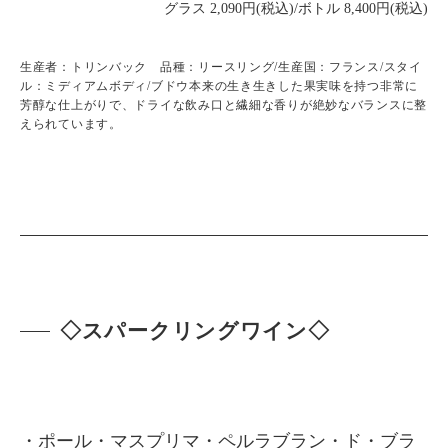
グラス 2,090円(税込)/ボトル 8,400円(税込)
生産者：トリンバック 品種：リースリング/生産国：フランス/スタイ
ル：ミディアムボディ/ブドウ本来の生き生きした果実味を持つ非常に
芳醇な仕上がりで、ドライな飲み口と繊細な香りが絶妙なバランスに整
えられています。
◇スパークリングワイン◇
・ポール・マスプリマ・ペルラブラン・ド・ブラ