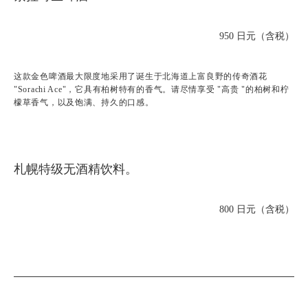
950 日元（含税）
这款金色啤酒最大限度地采用了诞生于北海道上富良野的传奇酒花
"Sorachi Ace"，它具有柏树特有的香气。请尽情享受 "高贵 "的柏树和柠
檬草香气，以及饱满、持久的口感。
札幌特级无酒精饮料。
800 日元（含税）