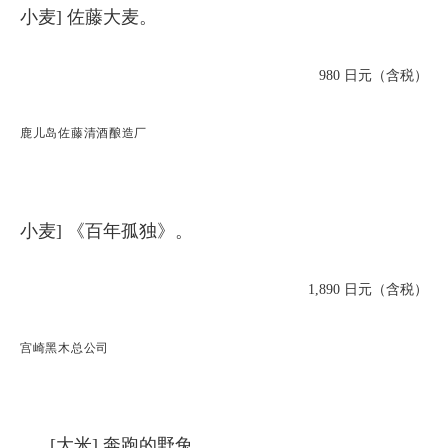
小麦] 佐藤大麦。
980 日元（含税）
鹿儿岛佐藤清酒酿造厂
小麦] 《百年孤独》。
1,890 日元（含税）
宫崎黑木总公司
......[大米] 奔跑的野兔。