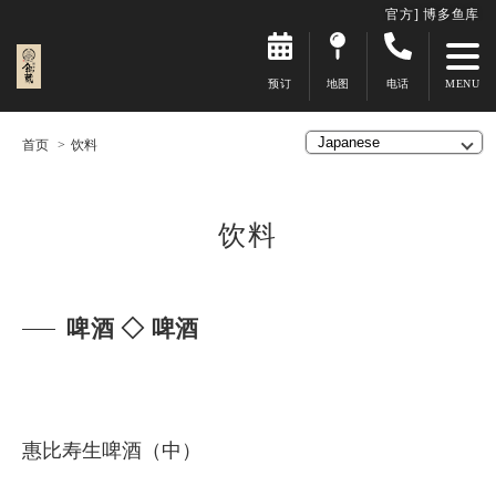
官方] 博多鱼库
预订
地图
电话
首页
饮料
饮料
啤酒 ◇ 啤酒
惠比寿生啤酒（中）