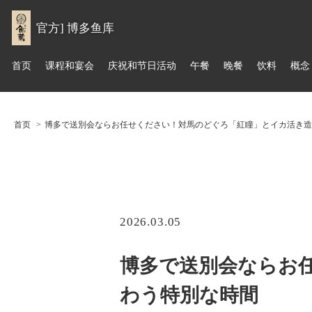
官方] 博多鱼库
首页
课程和宴会
庆祝和节日活动
午餐
晚餐
饮料
概念
首页
博多で送別会ならお任せください！対馬のどぐろ「紅瞳」とイカ活き造
2026.03.05
博多で送別会ならお
わう特別な時間