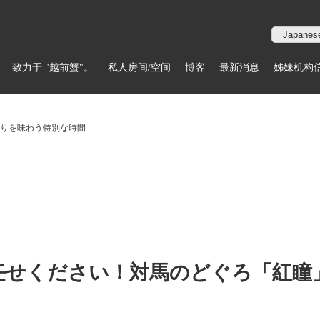
致力于 "越前蟹"。
私人房间/空间
博客
最新消息
姊妹机构
りを味わう特別な時間
任せください！対馬のどぐろ「紅瞳