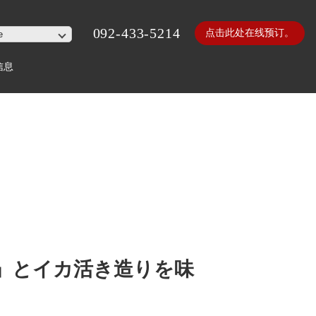
092-433-5214
点击此处在线预订。
信息
」とイカ活き造りを味