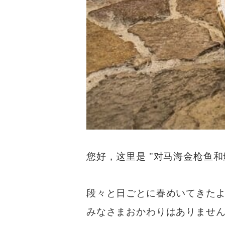
您好，这里是 "对马海金枪鱼
段々と日ごとに春めいてきた
みなさまおかわりはありませ