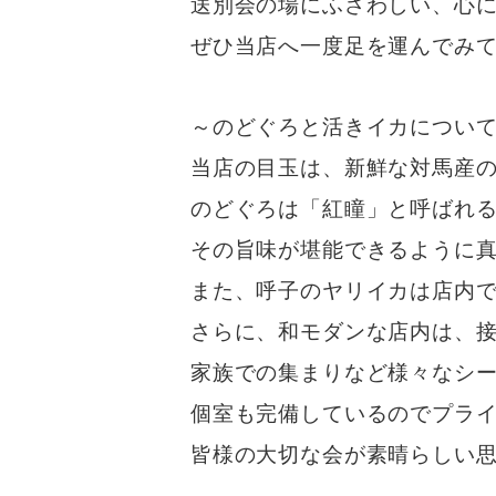
送別会の場にふさわしい、心
ぜひ当店へ一度足を運んでみて
～のどぐろと活きイカについ
当店の目玉は、新鮮な対馬産
のどぐろは「紅瞳」と呼ばれ
その旨味が堪能できるように
また、呼子のヤリイカは店内
さらに、和モダンな店内は、
家族での集まりなど様々なシ
個室も完備しているのでプラ
皆様の大切な会が素晴らしい