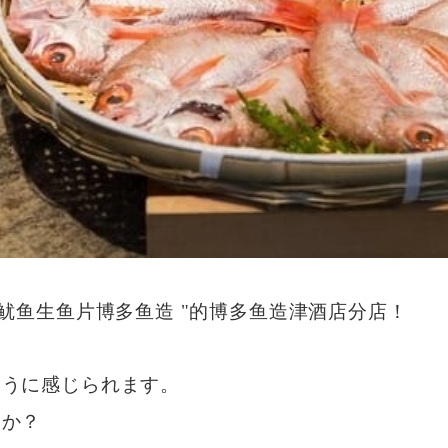
和鱿鱼生鱼片博多鱼造 "的博多鱼造津酒店分店！
ように感じられます。
んか？