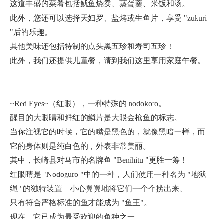
这道丰盛的菜肴包括鱿鱼烧卖、蒸蛋羹、米饭和汤。
此外，您还可以选择天妇罗、盐烤或生鱼片，享受 "zukuri
"后的乐趣。
其他美味还包括特制的点头黑五珍和寿司五珍！
此外，我们还提供儿童餐，请到我们这里享用家庭午餐。
~Red Eyes~（红眼），一种特殊的 nodokoro。
醒目的大眼睛和鲜红的鳞片是大眼金枪鱼的标志。
当你注视它的时候，它的嘴是黑色的，就像黑暗一样，而
它的身体则是纯白色的，外表非常美丽。
其中，长崎县对马市的名牌鱼 "Benihitu "更胜一筹！
红眼睛是 "Nodoguro "中的一种，人们使用一种名为 "地狱
绳 "的独特装置，小心翼翼地将它们一个个捞出来、
只有符合严格标准的鱼才能成为 "鱼王"。
现在，它已成为最受欢迎的鱼种之一。