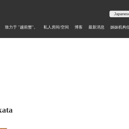
致力于 "越前蟹"。
私人房间/空间
博客
最新消息
姊妹机构
kata