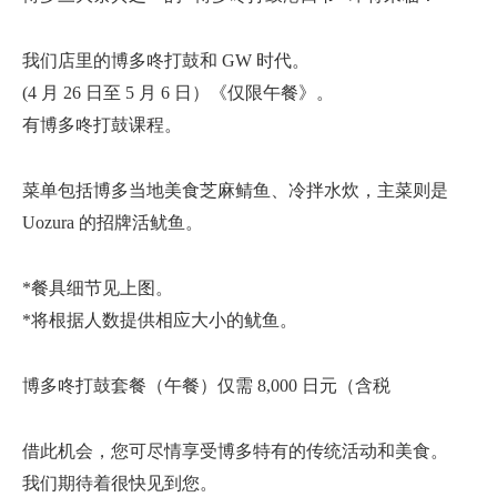
我们店里的博多咚打鼓和 GW 时代。
(4 月 26 日至 5 月 6 日）《仅限午餐》。
有博多咚打鼓课程。
菜单包括博多当地美食芝麻鲭鱼、冷拌水炊，主菜则是
Uozura 的招牌活鱿鱼。
*餐具细节见上图。
*将根据人数提供相应大小的鱿鱼。
博多咚打鼓套餐（午餐）仅需 8,000 日元（含税
借此机会，您可尽情享受博多特有的传统活动和美食。
我们期待着很快见到您。