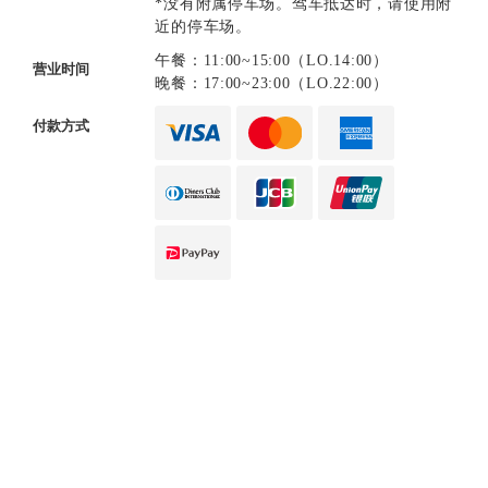
*没有附属停车场。驾车抵达时，请使用附
近的停车场。
午餐：11:00~15:00（LO.14:00）
营业时间
晚餐：17:00~23:00（LO.22:00）
付款方式