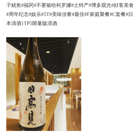
子鱿鱼#福冈#不要输给科罗娜#土特产#博多观光#好客美食
#周年纪念#娱乐#5T#美味佳肴#最佳#F家庭聚餐#C套餐#日
本清酒1TP5限量版清酒