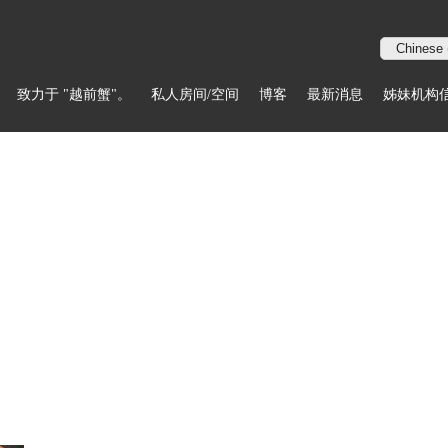
致力于 "越前蟹"。
私人房间/空间
博客
最新消息
姊妹机构