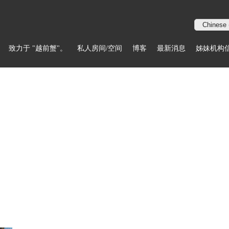
致力于 "越前蟹"。
私人房间/空间
博客
最新消息
姊妹机构