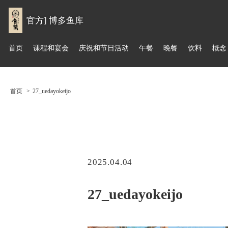
官方] 博多鱼库
首页
课程和宴会
庆祝和节日活动
午餐
晚餐
饮料
概念
首页
27_uedayokeijo
2025.04.04
27_uedayokeijo