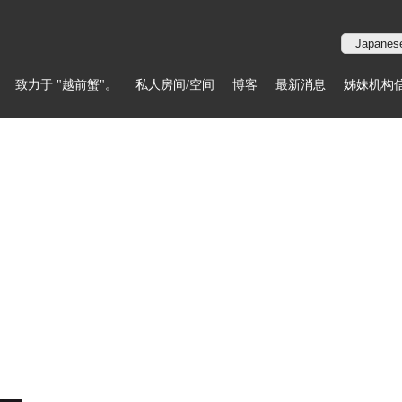
致力于 "越前蟹"。
私人房间/空间
博客
最新消息
姊妹机构