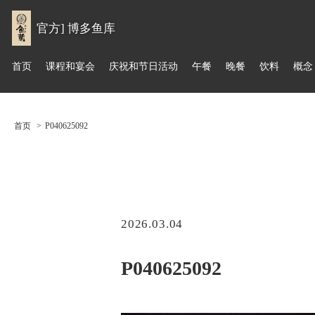
官方] 博多鱼库
首页
课程和宴会
庆祝和节日活动
午餐
晚餐
饮料
概念
首页
P040625092
2026.03.04
P040625092