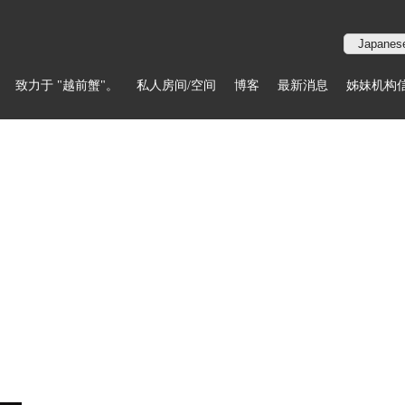
致力于 "越前蟹"。
私人房间/空间
博客
最新消息
姊妹机构