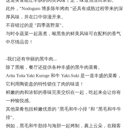
这道美食能让丰腴的肉类风味十足，味道清淡而浓郁。
此外，"Nodoguro 博多陈年烤肉 "还具有成熟过程带来的深
厚风味，并在口中弥漫开来。
不容错过的是 "四季蒸野菜"。
与时令蔬菜一起蒸煮，喉黑鱼的鲜美风味可在配料的香气
中尽情品尝！
-我们还有华丽的黑牛肉...
除了黑喉，餐厅还提供各种丰盛的黑牛肉菜肴。
Arita Toita Yaki Kuroge 和牛 Yaki-Suki 是一道丰盛的菜肴，
它利用陶瓷盘的特性锁住了肉的味道！
鲜嫩的肉和浓郁的香味完美交织在一起，吃起来会让你有
一种愉悦感。
其他菜肴包括鲜嫩优质的 "黑毛和牛小排 "和 "黑毛和牛牛
排"。
例如，黑毛和牛肋排与海胆一起烤制，裹上云朵，在顾客