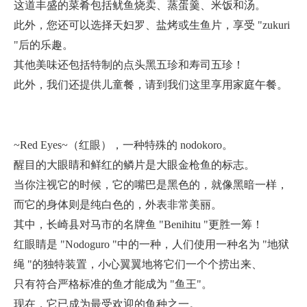
这道丰盛的菜肴包括鱿鱼烧卖、蒸蛋羹、米饭和汤。
此外，您还可以选择天妇罗、盐烤或生鱼片，享受 "zukuri
"后的乐趣。
其他美味还包括特制的点头黑五珍和寿司五珍！
此外，我们还提供儿童餐，请到我们这里享用家庭午餐。
~Red Eyes~（红眼），一种特殊的 nodokoro。
醒目的大眼睛和鲜红的鳞片是大眼金枪鱼的标志。
当你注视它的时候，它的嘴巴是黑色的，就像黑暗一样，
而它的身体则是纯白色的，外表非常美丽。
其中，长崎县对马市的名牌鱼 "Benihitu "更胜一筹！
红眼睛是 "Nodoguro "中的一种，人们使用一种名为 "地狱
绳 "的独特装置，小心翼翼地将它们一个个捞出来、
只有符合严格标准的鱼才能成为 "鱼王"。
现在，它已成为最受欢迎的鱼种之一。