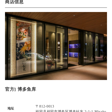
商店信息
官方] 博多鱼库
〒812-0013
地址
福冈县福冈市博多区博多站东 2-1-1 Miyako