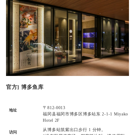
官方] 博多鱼库
〒812-0013
地址
福冈县福冈市博多区博多站东 2-1-1 Miyako
Hotel 2F
从博多站筑紫出口步行 1 分钟。
访问