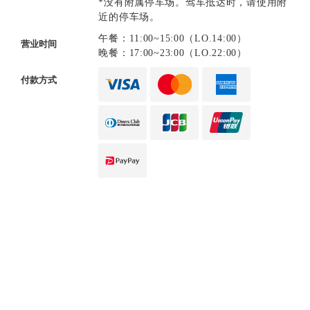
*没有附属停车场。驾车抵达时，请使用附
近的停车场。
午餐：11:00~15:00（LO.14:00）
营业时间
晚餐：17:00~23:00（LO.22:00）
付款方式