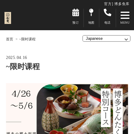
官方] 博多鱼库
预订
地图
电话
首页
~限时课程
2025.04.16
~限时课程