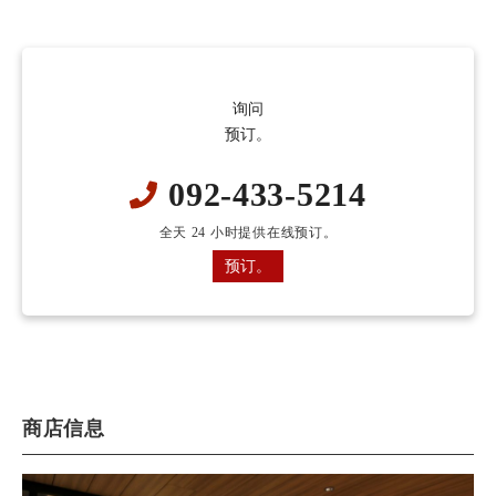
询问
预订。
092-433-5214
全天 24 小时提供在线预订。
预订。
商店信息