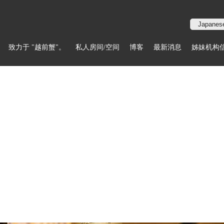
致力于 "越前蟹"。
私人房间/空间
博客
最新消息
姊妹机构