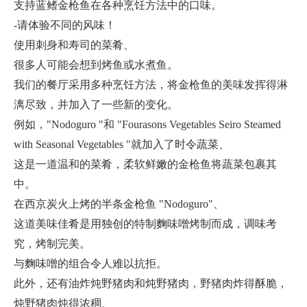
支持蓝鳍金枪鱼在各种烹饪方法中的口味。
-请体验不同的风味！
使用刺身和寿司的菜肴、
很多人可能会想到烤鱼或水煮鱼。
我们的餐厅采用多种烹饪方法，将金枪鱼的美味发挥得淋
漓尽致，并加入了一些新的变化。
例如，"Nodoguro "和 "Fourasons Vegetables Seiro Steamed
with Seasonal Vegetables "就加入了时令蔬菜、
这是一道温和的菜肴，柔软鲜嫩的金枪鱼将蔬菜包裹其
中。
在西京炭火上烤的半条金枪鱼 "Nodoguro"、
这道美味佳肴是用独创的特制麴味噌烤制而成，调味考
究，烤制完美。
与麴味噌的组合令人难以抗拒。
此外，还有油炸炖野猪肉和炖野猪肉，野猪肉炸得酥脆，
炖野猪肉炖得浓稠、