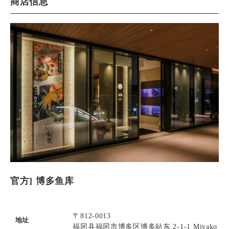
商店信息
官方] 博多鱼库
〒812-0013
地址
福冈县福冈市博多区博多站东 2-1-1 Miyako