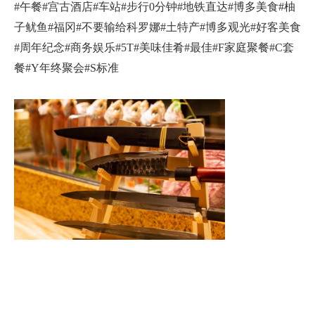
#午餐#宫古酒店#车站#步行0分钟#地铁直达#博多美食#柚
子鱿鱼#福冈#不要输给科罗娜#土特产#博多观光#好客美食
#周年纪念#商务娱乐#5T#美味佳肴#最佳#F家庭聚餐#C套
餐#Y年终聚会#S标准