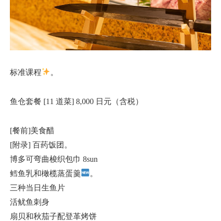
标准课程
。
鱼仓套餐 [11 道菜] 8,000 日元（含税）
[餐前]美食醋
[附录] 百药饭团。
博多可弯曲梭织包巾 8sun
鳕鱼乳和橄榄蒸蛋羹
。
三种当日生鱼片
活鱿鱼刺身
扇贝和秋茄子配登革烤饼