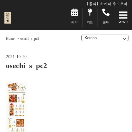
【공식】하카타 우오쿠라
예약
지도
전화
Home
osechi_s_pc2
2021.10.20
osechi_s_pc2