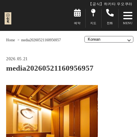
【공식】하카타 우오쿠라
예약
지도
전화
Home
media20260521160956957
2026.05.21
media20260521160956957