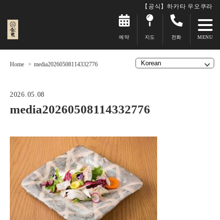
【공식】하카타 우오쿠라
예약
지도
전화
Home
media20260508114332776
2026.05.08
media20260508114332776