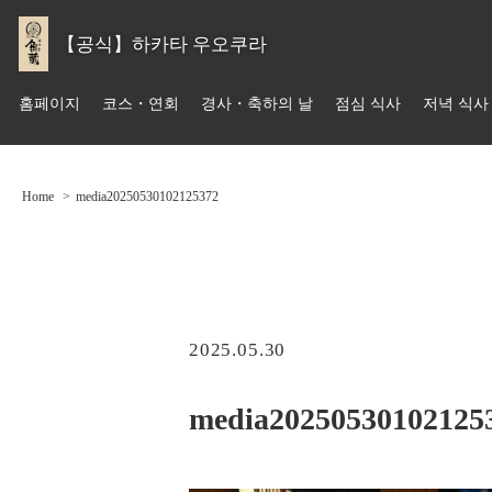
【공식】하카타 우오쿠라
홈페이지
코스・연회
경사・축하의 날
점심 식사
저녁 식사
Home
media20250530102125372
2025.05.30
media20250530102125