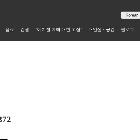
음료
컨셉
"에치젠 게에 대한 고집"
개인실・공간
블로그
372