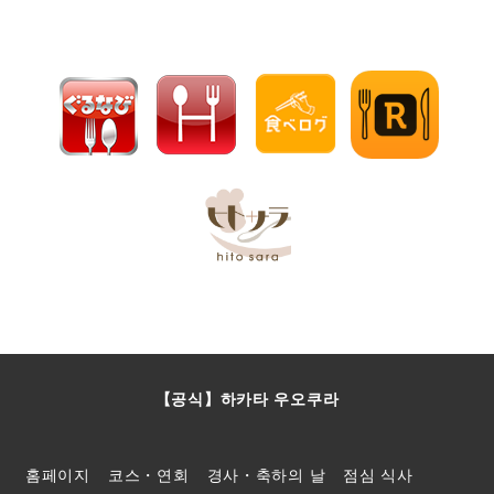
【공식】하카타 우오쿠라
홈페이지
코스・연회
경사・축하의 날
점심 식사