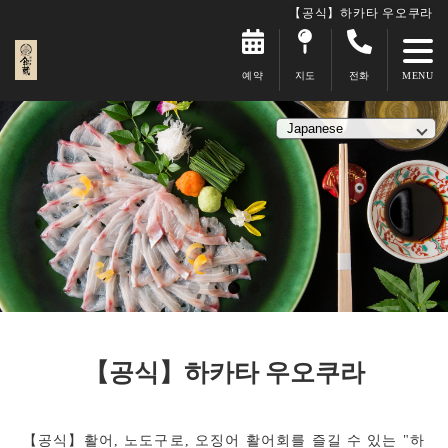
【공식】하카타 우오쿠라
예약
지도
전화
【공식】하카타 우오쿠라
【공식】활어, 노도구로, 오징어 활어회를 즐길 수 있는 "하