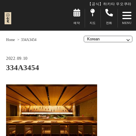
【공식】하카타 우오쿠라
예약
지도
전화
Home
334A3454
2022.09.10
334A3454