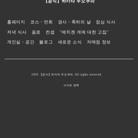
【공식】하카타 우오쿠라
홈페이지
코스・연회
경사・축하의 날
점심 식사
저녁 식사
음료
컨셉
"에치젠 게에 대한 고집"
개인실・공간
블로그
새로운 소식
자매점 정보
2026 【공식】하카타 우오쿠라. All rights reserved.
사이트 정책