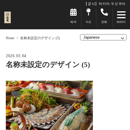
【공식】하카타 우오쿠라
예약
지도
전화
Home
名称未設定のデザイン (5)
2026.03.04
名称未設定のデザイン (5)