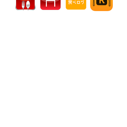
입소문 작성
입소문 작성
전화하기
전화하기
인터넷 예약
인터넷 예약
【공식】하카타 우오쿠라
홈페이지
코스・연회
경사・축하의 날
점심 식사
저녁 식사
음료
컨셉
"에치젠 게에 대한 고집"
개인실・공간
블로그
새로운 소식
자매점 정보