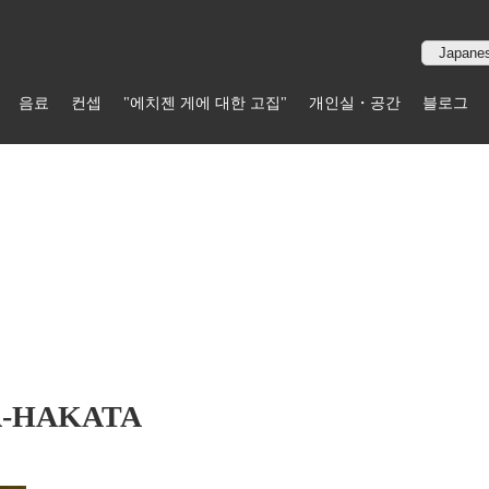
음료
컨셉
"에치젠 게에 대한 고집"
개인실・공간
블로그
A-HAKATA