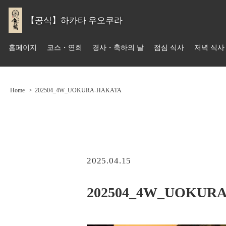
【공식】하카타 우오쿠라
홈페이지
코스・연회
경사・축하의 날
점심 식사
저녁 식사
Home
202504_4W_UOKURA-HAKATA
2025.04.15
202504_4W_UOKUR