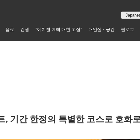
음료
컨셉
"에치젠 게에 대한 고집"
개인실・공간
블로그
, 기간 한정의 특별한 코스로 호화로운