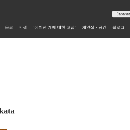
음료
컨셉
"에치젠 게에 대한 고집"
개인실・공간
블로그
kata