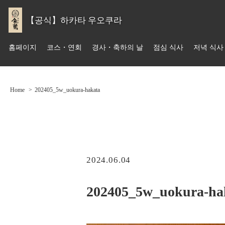
【공식】하카타 우오쿠라
홈페이지
코스・연회
경사・축하의 날
점심 식사
저녁 식사
Home
202405_5w_uokura-hakata
2024.06.04
202405_5w_uokura-ha