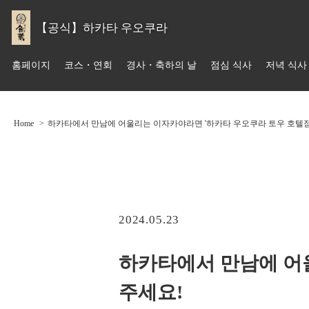
【공식】하카타 우오쿠라
홈페이지
코스・연회
경사・축하의 날
점심 식사
저녁 식사
Home
하카타에서 만남에 어울리는 이자카야라면 '하카타 우오쿠라 토우 호텔점
2024.05.23
하카타에서 만남에 어
주세요!