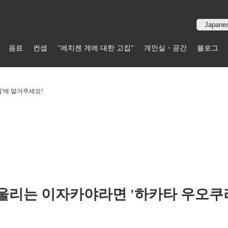
음료
컨셉
"에치젠 게에 대한 고집"
개인실・공간
블로그
'에 맡겨주세요!
울리는 이자카야라면 '하카타 우오쿠라