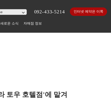
092-433-5214
인터넷 예약은 이쪽
새로운 소식
자매점 정보
 토우 호텔점'에 맡겨