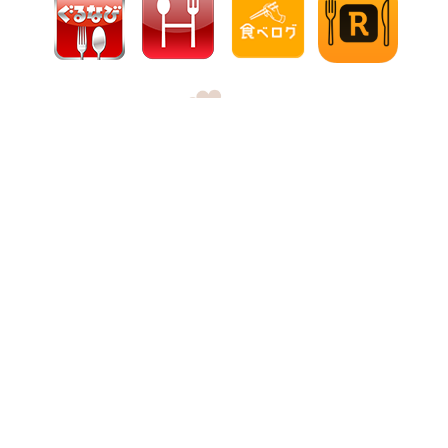
입소문 작성
입소문 작성
전화하기
전화하기
인터넷 예약
인터넷 예약
【공식】하카타 우오쿠라
홈페이지
코스・연회
경사・축하의 날
점심 식사
저녁 식사
음료
컨셉
"에치젠 게에 대한 고집"
개인실・공간
블로그
새로운 소식
자매점 정보