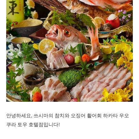
안녕하세요, 쓰시마의 참치와 오징어 활어회 하카타 우오
쿠라 토우 호텔점입니다!