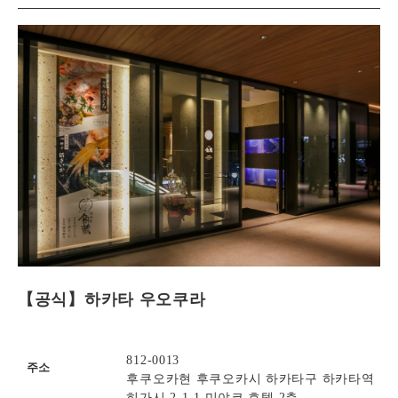
【공식】하카타 우오쿠라
812-0013
주소
후쿠오카현 후쿠오카시 하카타구 하카타역
히가시 2-1-1 미야코 호텔 2층