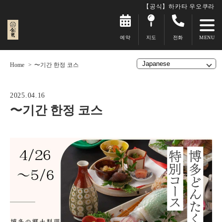
【공식】하카타 우오쿠라
예약
지도
전화
Home
〜기간 한정 코스
2025.04.16
〜기간 한정 코스