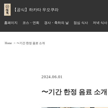
【공식】하카타 우오쿠라
홈페이지
코스・연회
경사・축하의 날
점심 식사
저녁 식사
Home
〜기간 한정 음료 소개
2024.06.01
〜기간 한정 음료 소개