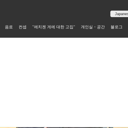
음료
컨셉
"에치젠 게에 대한 고집"
개인실・공간
블로그